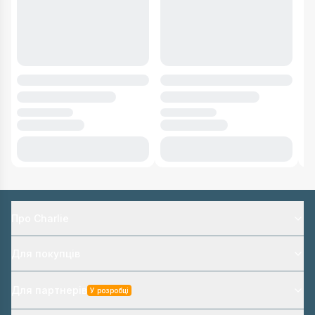
Про Charlie
Для покупців
Для партнерів
У розробці