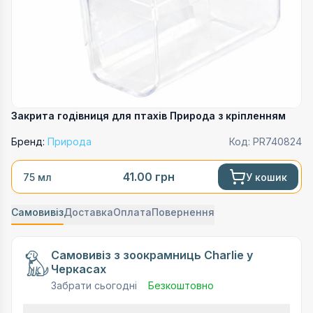
Закрита годівниця для птахів Природа з кріпленням
Бренд:
Природа
Код:
PR740824
41.00
грн
У кошик
75 мл
Самовивіз
Доставка
Оплата
Повернення
Самовивіз з зоокрамниць Charlie у
Черкасах
Забрати сьогодні
Безкоштовно