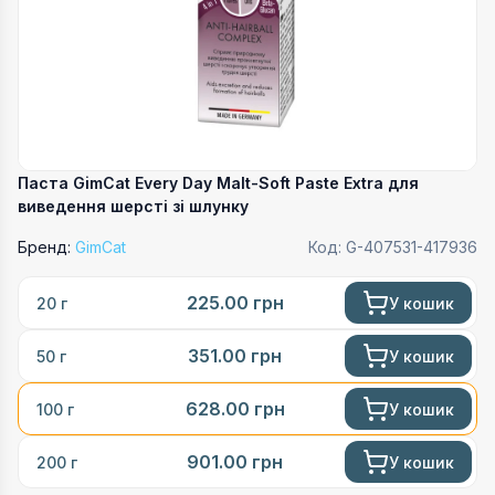
Паста GimCat Every Day Malt-Soft Paste Extra для
виведення шерсті зі шлунку
Бренд:
GimCat
Код:
G-407531-417936
225.00
грн
У кошик
20 г
351.00
грн
У кошик
50 г
628.00
грн
У кошик
100 г
901.00
грн
У кошик
200 г