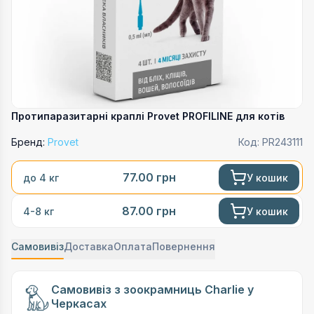
Протипаразитарні краплі Provet PROFILINE для котів
Бренд:
Provet
Код:
PR243111
77.00
грн
У кошик
до 4 кг
87.00
грн
У кошик
4-8 кг
Самовивіз
Доставка
Оплата
Повернення
Самовивіз з зоокрамниць Charlie у
Черкасах