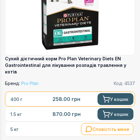
Сухий дієтичний корм Pro Plan Veterinary Diets EN
Gastrointestinal для лікування розладів травлення у
котів
Бренд:
Pro Plan
Код:
4537
258.00
грн
У кошик
400 г
870.00
грн
У кошик
1.5 кг
Сповістіть мене
5 кг