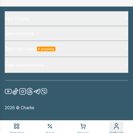
Про Charlie
Для покупців
Для партнерів
У розробці
Наші зоокрамниці
2026
© Charlie