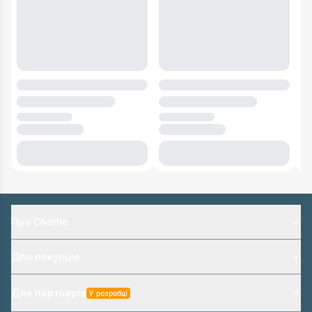
Про Charlie
Для покупців
Для партнерів
У розробці