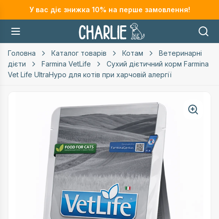
У вас діє знижка
10
% на перше замовлення!
Головна
Каталог товарів
Котам
Ветеринарні
дієти
Farmina VetLife
Сухий дієтичний корм Farmina
Vet Life UltraHypo для котів при харчовій алергії