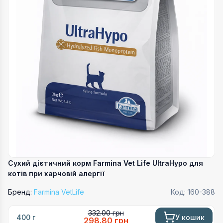
Сухий дієтичний корм Farmina Vet Life UltraHypo для
котів при харчовій алергії
Бренд:
Farmina VetLife
Код:
160-388
332.00
грн
У кошик
400 г
298.80
грн