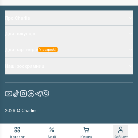
Про Charlie
Для покупців
Для партнерів
У розробці
Наші зоокрамниці
2026
© Charlie
Каталог
Акції
Кошик
Кабінет