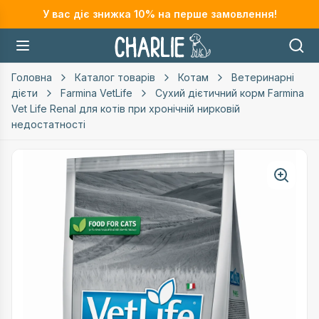
У вас діє знижка
10
% на перше замовлення!
Головна
Каталог товарів
Котам
Ветеринарні
дієти
Farmina VetLife
Сухий дієтичний корм Farmina
Vet Life Renal для котів при хронічній нирковій
недостатності