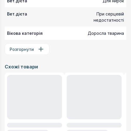
Вет.дієта
Для нирок
Вет.дієта
При серцевій
недостатності
Вікова категорія
Доросла тварина
Розгорнути
Схожі товари