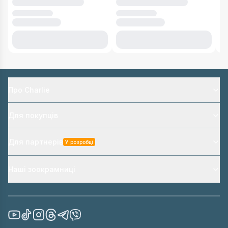
Про Charlie
Для покупців
Для партнерів
У розробці
Наші зоокрамниці