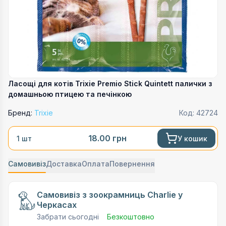
Ласощі для котів Trixie Premio Stick Quintett палички з
домашньою птицею та печінкою
Бренд:
Trixie
Код:
42724
18.00
грн
У кошик
1 шт
Самовивіз
Доставка
Оплата
Повернення
Самовивіз з зоокрамниць Charlie у
Черкасах
Забрати сьогодні
Безкоштовно