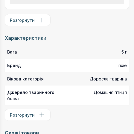
Розгорнути
Характеристики
Вага
5 г
Бренд
Trixie
Вікова категорія
Доросла тварина
Джерело тваринного
Домашня птиця
білка
Розгорнути
Схожі товари