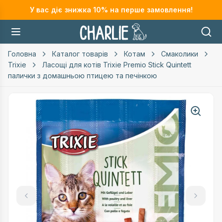
У вас діє знижка
10
% на перше замовлення!
Головна
Каталог товарів
Котам
Смаколики
Trixie
Ласощі для котів Trixie Premio Stick Quintett
палички з домашньою птицею та печінкою