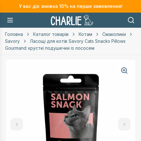
У вас діє знижка
10
% на перше замовлення!
Головна
Каталог товарів
Котам
Смаколики
Savory
Ласощі для котів Savory Cats Snacks Pillows
Gourmand хрусткі подушечки із лососем