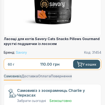
Ласощі для котів Savory Cats Snacks Pillows Gourmand
хрусткі подушечки із лососем
Бренд:
Savory
Код:
31454
110.00
грн
У кошик
60 г
Самовивіз
Доставка
Оплата
Повернення
Самовивіз з зоокрамниць Charlie у
Черкасах
Забрати сьогодні
Безкоштовно