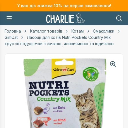
У вас діє знижка
10
% на перше замовлення!
Головна
Каталог товарів
Котам
Смаколики
GimCat
Ласощі для котів Nutri Pockets Country Mix
хрусткі подушечки з качкою, яловичиною та індичкою