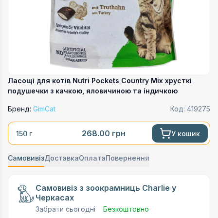
Ласощі для котів Nutri Pockets Country Mix хрусткі
подушечки з качкою, яловичиною та індичкою
Бренд:
GimCat
Код:
419275
268.00
грн
У кошик
150 г
Самовивіз
Доставка
Оплата
Повернення
Самовивіз з зоокрамниць Charlie у
Черкасах
Забрати сьогодні
Безкоштовно