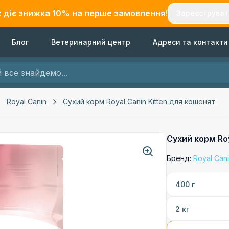
с діє знижка
10
% на перше замовлення!
Зареєструват
Блог
Ветеринарний центр
Адреси та контакти
Royal Canin
Сухий корм Royal Canin Kitten для кошенят
Сухий корм Roy
Бренд:
Royal Can
400 г
2 кг