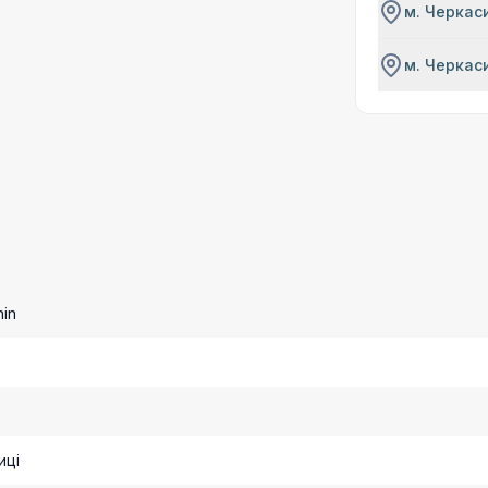
м. Черкаси
м. Черкаси
nin
иці