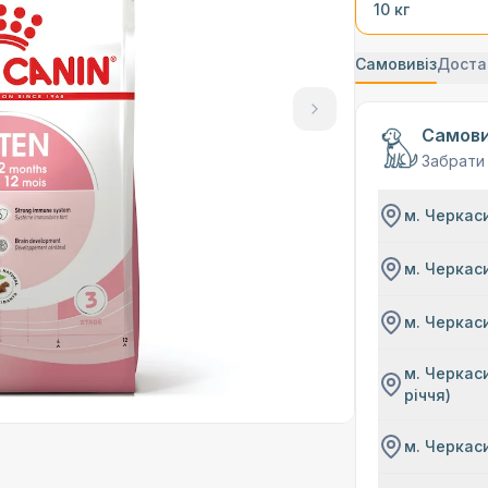
10 кг
Самовивіз
Доста
Самови
Забрати
м. Черкаси
м. Черкаси
м. Черкаси
м. Черкаси
річчя)
м. Черкаси