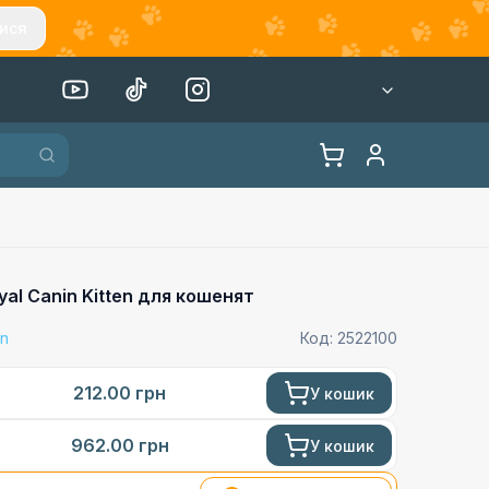
ися
al Canin Kitten для кошенят
in
Код:
2522100
212.00
грн
У кошик
962.00
грн
У кошик