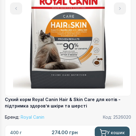
Сухий корм Royal Canin Hair & Skin Care для котів -
підтримка здоров’я шкіри та шерсті
Бренд:
Royal Canin
Код:
2526020
274.00
грн
У кошик
400 г