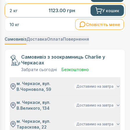
1123.00
грн
У кошик
2 кг
Сповістіть мене
10 кг
Самовивіз
Доставка
Оплата
Повернення
Самовивіз з зоокрамниць Charlie у
Черкасах
Забрати сьогодні
Безкоштовно
м. Черкаси, вул.
Доставимо на завтра
В.Чорновола, 59
м. Черкаси, вул.
Доставимо на завтра
В.Великого, 134
м. Черкаси, вул.
Доставимо на завтра
Тараскова, 22