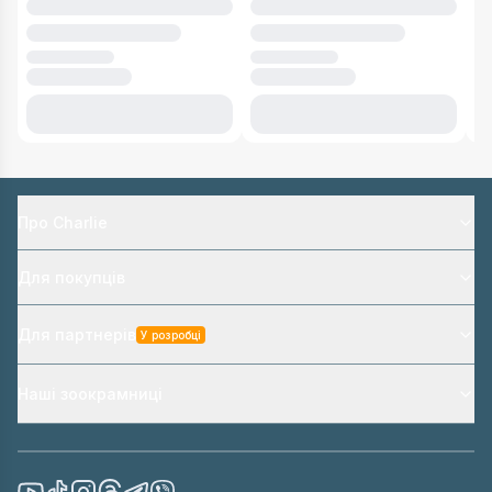
Про Charlie
Для покупців
Для партнерів
У розробці
Наші зоокрамниці