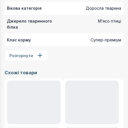
Вікова категорія
Доросла тварина
Джерело тваринного
Мʼясо птиці
білка
Клас корму
Супер-преміум
Розгорнути
Схожі товари