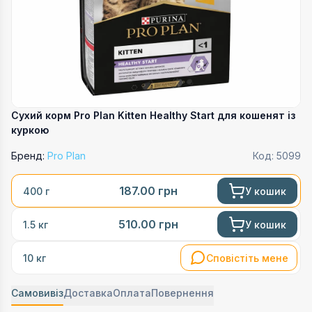
Сухий корм Pro Plan Kitten Healthy Start для кошенят із
куркою
Бренд:
Pro Plan
Код:
5099
187.00
грн
У кошик
400 г
510.00
грн
У кошик
1.5 кг
Сповістіть мене
10 кг
Самовивіз
Доставка
Оплата
Повернення