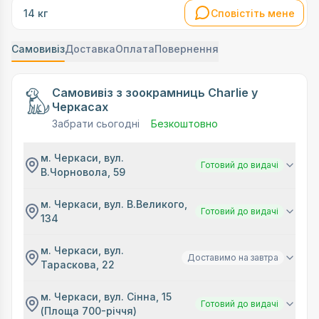
Сповістіть мене
14 кг
Самовивіз
Доставка
Оплата
Повернення
Самовивіз з зоокрамниць Charlie у
Черкасах
Забрати сьогодні
Безкоштовно
м. Черкаси, вул.
Готовий до видачі
В.Чорновола, 59
м. Черкаси, вул. В.Великого,
Готовий до видачі
134
м. Черкаси, вул.
Доставимо на завтра
Тараскова, 22
м. Черкаси, вул. Сінна, 15
Готовий до видачі
(Площа 700-річчя)