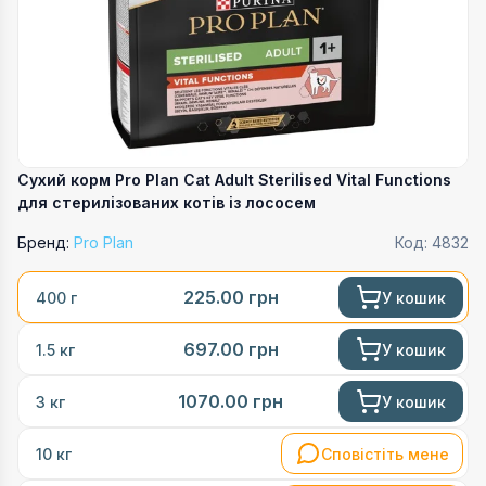
Сухий корм Pro Plan Cat Adult Sterilised Vital Functions
для стерилізованих котів із лососем
Бренд:
Pro Plan
Код:
4832
225.00
грн
У кошик
400 г
697.00
грн
У кошик
1.5 кг
1070.00
грн
У кошик
3 кг
Сповістіть мене
10 кг