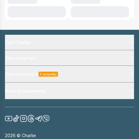
Про Charlie
Для покупців
Для партнерів
У розробці
Наші зоокрамниці
2026
© Charlie