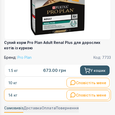
Сухий корм Pro Plan Adult Renal Plus для дорослих
котів із куркою
Бренд:
Pro Plan
Код:
7733
673.00
грн
У кошик
1.5 кг
Сповістіть мене
10 кг
Сповістіть мене
14 кг
Самовивіз
Доставка
Оплата
Повернення