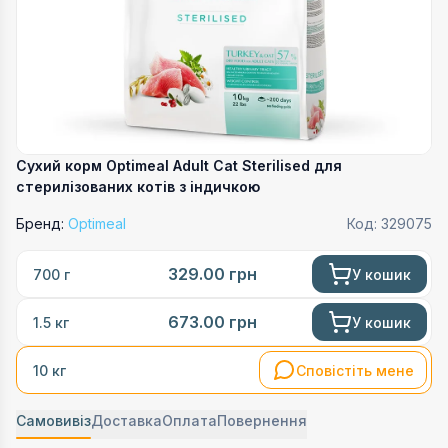
Сухий корм Optimeal Adult Cat Sterilised для
стерилізованих котів з індичкою
Бренд:
Optimeal
Код:
329075
329.00
грн
У кошик
700 г
673.00
грн
У кошик
1.5 кг
Сповістіть мене
10 кг
Самовивіз
Доставка
Оплата
Повернення