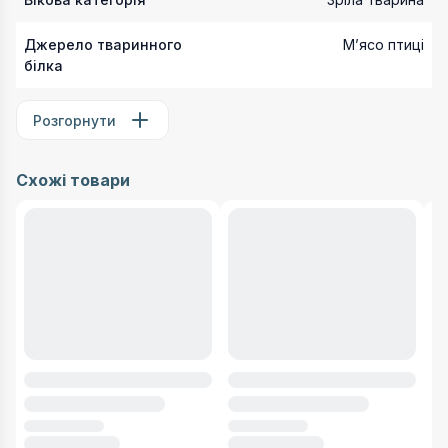
Джерело тваринного
Мʼясо птиці
білка
Розгорнути
Схожі товари