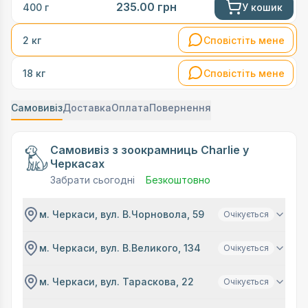
235.00
грн
У кошик
400 г
Сповістіть мене
2 кг
Сповістіть мене
18 кг
Самовивіз
Доставка
Оплата
Повернення
Самовивіз з зоокрамниць Charlie у
Черкасах
Забрати сьогодні
Безкоштовно
м. Черкаси, вул. В.Чорновола, 59
Очікується
м. Черкаси, вул. В.Великого, 134
Очікується
м. Черкаси, вул. Тараскова, 22
Очікується