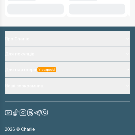
Про Charlie
Для покупців
Для партнерів
У розробці
Наші зоокрамниці
2026
© Charlie