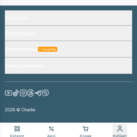
Про Charlie
Для покупців
Для партнерів
У розробці
Наші зоокрамниці
2026
© Charlie
Каталог
Акції
Кошик
Кабінет