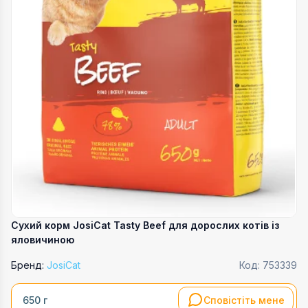
Сухий корм JosiCat Tasty Beef для дорослих котів із
яловичиною
Бренд:
JosiCat
Код:
753339
Сповістіть мене
650 г