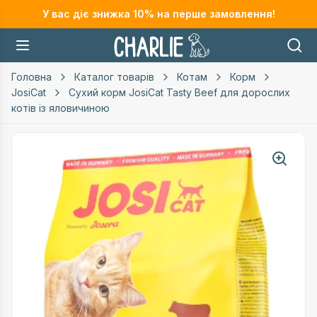
У вас діє знижка
10
% на перше замовлення!
Головна
Каталог товарів
Котам
Корм
JosiCat
Сухий корм JosiCat Tasty Beef для дорослих
котів із яловичиною