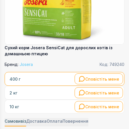
Сухий корм Josera SensiCat для дорослих котів із
домашньою птицею
Бренд:
Josera
Код:
749240
Сповістіть мене
400 г
Сповістіть мене
2 кг
Сповістіть мене
10 кг
Самовивіз
Доставка
Оплата
Повернення