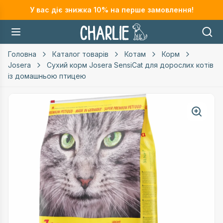
У вас діє знижка
10
% на перше замовлення!
Головна
Каталог товарів
Котам
Корм
Josera
Сухий корм Josera SensiCat для дорослих котів
із домашньою птицею