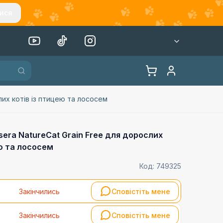
ися
лих котів із птицею та лососем
sera NatureCat Grain Free для дорослих
ею та лососем
Код:
749325
Закінчились
Сповістіть мене
Закінчились
Сповістіть мене