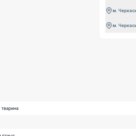
м. Черкаси
м. Черкаси
 тварина
 птиця