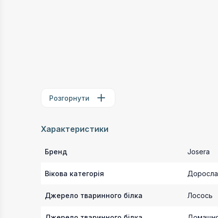
Розгорнути
Характеристики
Бренд
Josera
Вікова категорія
Доросла
Джерело тваринного білка
Лосось
Джерело тваринного білка
Домашня