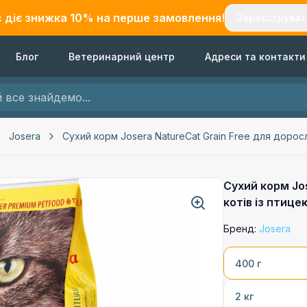
с діє знижка
10
% на перше замовлення!
Зареєструват
Блог
Ветеринарний центр
Адреси та контакти
Josera
Сухий корм Josera NatureCat Grain Free для дорос
Сухий корм Jo
котів із птиц
Бренд:
Josera
400 г
2 кг