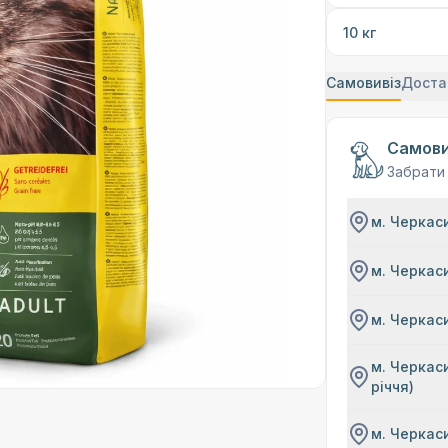
10 кг
Самовивіз
Доста
Самови
Забрати
м. Черкаси
м. Черкаси
м. Черкаси
м. Черкаси
річчя)
м. Черкаси