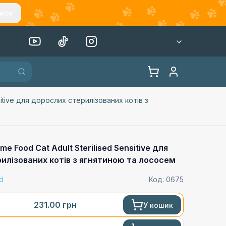
ися
sitive для дорослих стерилізованих котів з
e Food Cat Adult Sterilised Sensitive для
илізованих котів з ягнятиною та лососем
d
Код:
0675
231.00
грн
У кошик