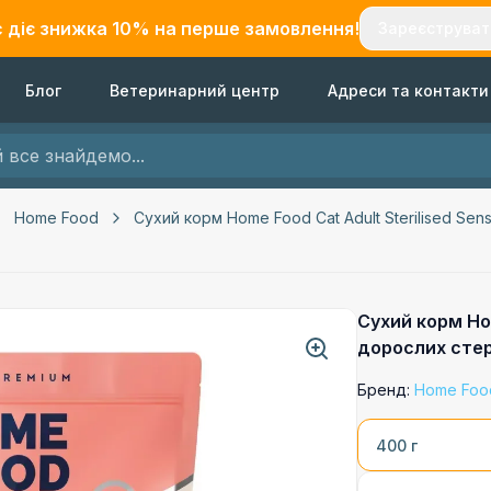
с діє знижка
10
% на перше замовлення!
Зареєструват
Блог
Ветеринарний центр
Адреси та контакти
Home Food
Сухий корм Home Food Cat Adult Sterilised Sen
Сухий корм Hom
дорослих стер
Бренд:
Home Foo
400 г