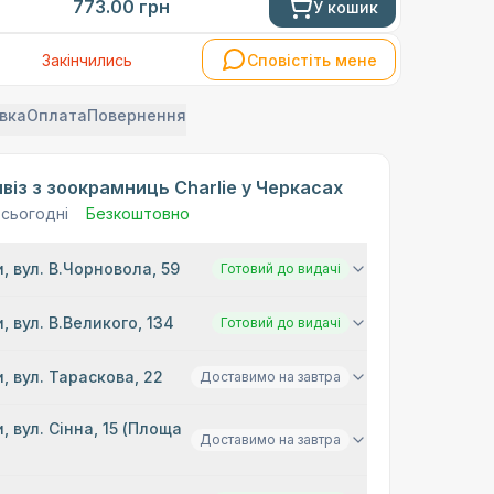
773.00
грн
У кошик
Закінчились
Сповістіть мене
вка
Оплата
Повернення
віз з зоокрамниць Charlie у Черкасах
 сьогодні
Безкоштовно
, вул. В.Чорновола, 59
Готовий до видачі
, вул. В.Великого, 134
Готовий до видачі
, вул. Тараскова, 22
Доставимо на завтра
, вул. Сінна, 15 (Площа
Доставимо на завтра
)