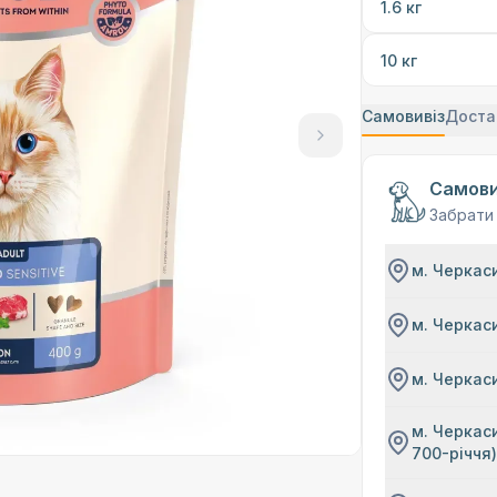
1.6 кг
10 кг
Самовивіз
Доста
Самови
Забрати
м. Черкаси
м. Черкаси
м. Черкаси
м. Черкаси
700-річчя