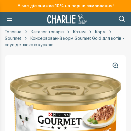
У вас діє знижка
10
% на перше замовлення!
Головна
Каталог товарів
Котам
Корм
Gourmet
Консервований корм Gourmet Gold для котів -
соус де-люкс із куркою