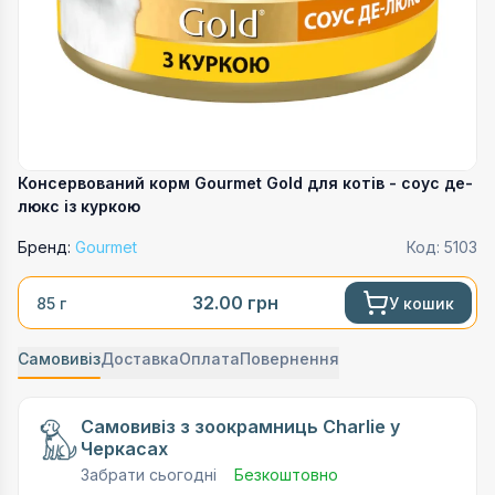
Консервований корм Gourmet Gold для котів - соус де-
люкс із куркою
Бренд:
Gourmet
Код:
5103
32.00
грн
У кошик
85 г
Самовивіз
Доставка
Оплата
Повернення
Самовивіз з зоокрамниць Charlie у
Черкасах
Забрати сьогодні
Безкоштовно