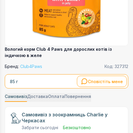
Вологий корм Club 4 Paws для дорослих котів із
індичкою в желе
Бренд:
Club4Paws
Код:
327312
Сповістіть мене
85 г
Самовивіз
Доставка
Оплата
Повернення
Самовивіз з зоокрамниць Charlie у
Черкасах
Забрати сьогодні
Безкоштовно