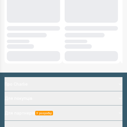
Про Charlie
Для покупців
Для партнерів
У розробці