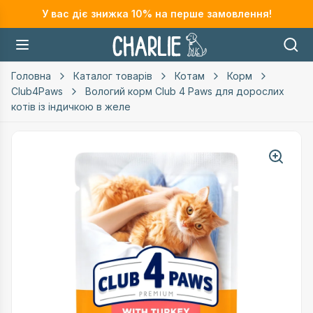
У вас діє знижка
10
% на перше замовлення!
Головна
Каталог товарів
Котам
Корм
Club4Paws
Вологий корм Club 4 Paws для дорослих
котів із індичкою в желе