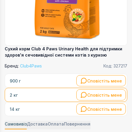
Сухий корм Club 4 Paws Urinary Health для підтримки
здоров'я сечовивідної системи котів з куркою
Бренд:
Club4Paws
Код:
327217
Сповістіть мене
900 г
Сповістіть мене
2 кг
Сповістіть мене
14 кг
Самовивіз
Доставка
Оплата
Повернення