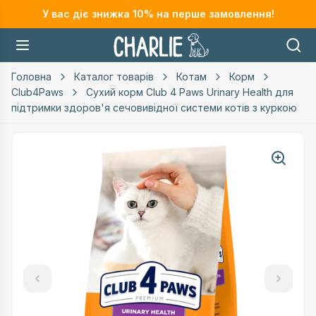
У вас діє знижка
10
% на перше замовлення!
Головна
Каталог товарів
Котам
Корм
Club4Paws
Сухий корм Club 4 Paws Urinary Health для
підтримки здоров'я сечовивідної системи котів з куркою