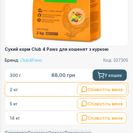
Сухий корм Club 4 Paws для кошенят з куркою
Бренд:
Club4Paws
Код:
327305
88.00
грн
У кошик
300 г
Сповістіть мене
2 кг
Сповістіть мене
5 кг
Сповістіть мене
14 кг
Самовивіз
Доставка
Оплата
Повернення