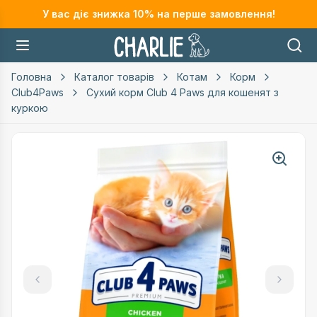
У вас діє знижка
10
% на перше замовлення!
Головна
Каталог товарів
Котам
Корм
Club4Paws
Сухий корм Club 4 Paws для кошенят з
куркою