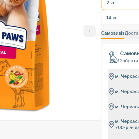
2 кг
14 кг
Самовивіз
Доста
Самови
Забрати
м. Черкаси
м. Черкаси
м. Черкаси
м. Черкаси
700-річчя