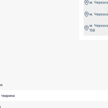
м. Черкаси
м. Черкаси
м. Черкаси
158
ws
 тварина
а