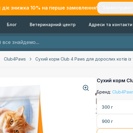
с діє знижка
10
% на перше замовлення!
Зареєструват
Блог
Ветеринарний центр
Адреси та контакти
Club4Paws
Сухий корм Club 4 Paws для дорослих котів і
Сухий корм Cl
Бренд:
Club4Paw
300 г
900 г