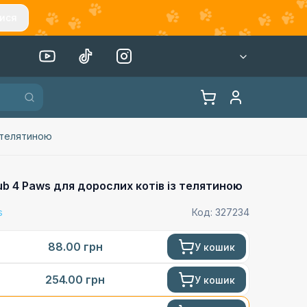
ися
з телятиною
ub 4 Paws для дорослих котів із телятиною
s
Код:
327234
88.00
грн
У кошик
254.00
грн
У кошик