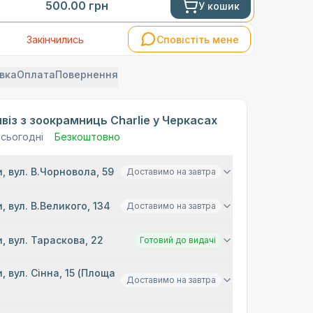
500.00
грн
У кошик
Закінчились
Сповістіть мене
вка
Оплата
Повернення
віз з зоокрамниць Charlie у Черкасах
 сьогодні
Безкоштовно
, вул. В.Чорновола, 59
Доставимо на завтра
, вул. В.Великого, 134
Доставимо на завтра
, вул. Тараскова, 22
Готовий до видачі
, вул. Сінна, 15 (Площа
Доставимо на завтра
)