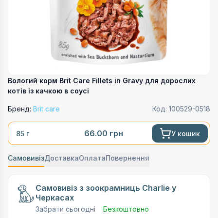
Вологий корм Brit Care Fillets in Gravy для дорослих
котів із качкою в соусі
Бренд:
Brit care
Код:
100529-0518
66.00
грн
У кошик
85 г
Самовивіз
Доставка
Оплата
Повернення
Самовивіз з зоокрамниць Charlie у
Черкасах
Забрати сьогодні
Безкоштовно