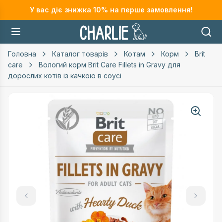
У вас діє знижка
10
% на перше замовлення!
Головна
Каталог товарів
Котам
Корм
Brit
care
Вологий корм Brit Care Fillets in Gravy для
дорослих котів із качкою в соусі