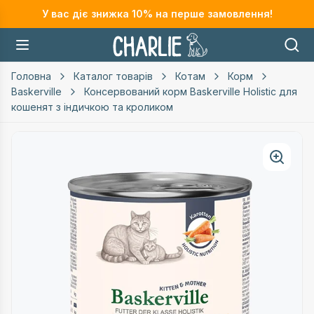
У вас діє знижка
10
% на перше замовлення!
Головна
Каталог товарів
Котам
Корм
Baskerville
Консервований корм Baskerville Holistic для
кошенят з індичкою та кроликом