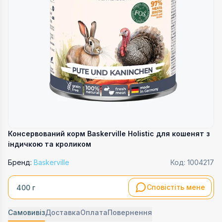
Консервований корм Baskerville Holistic для кошенят з
індичкою та кроликом
Бренд:
Baskerville
Код:
1004217
Сповістіть мене
400 г
Самовивіз
Доставка
Оплата
Повернення