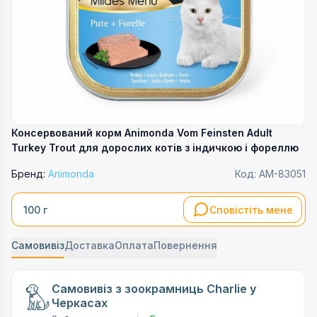
Консервований корм Animonda Vom Feinsten Adult
Turkey Trout для дорослих котів з індичкою і фореллю
Бренд:
Animonda
Код:
AM-83051
Сповістіть мене
100 г
Самовивіз
Доставка
Оплата
Повернення
Самовивіз з зоокрамниць Charlie у
Черкасах