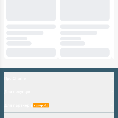
Про Charlie
Для покупців
Для партнерів
У розробці