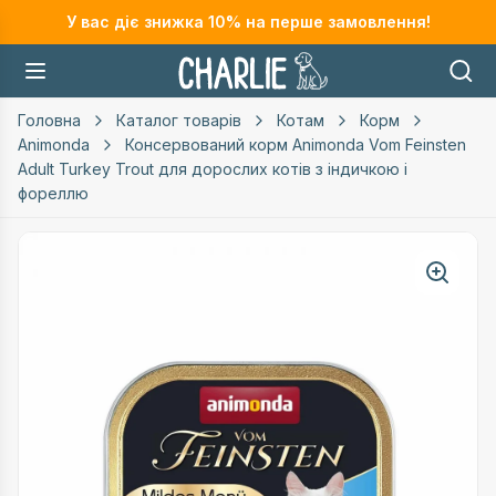
У вас діє знижка
10
% на перше замовлення!
Головна
Каталог товарів
Котам
Корм
Animonda
Консервований корм Animonda Vom Feinsten
Adult Turkey Trout для дорослих котів з індичкою і
фореллю