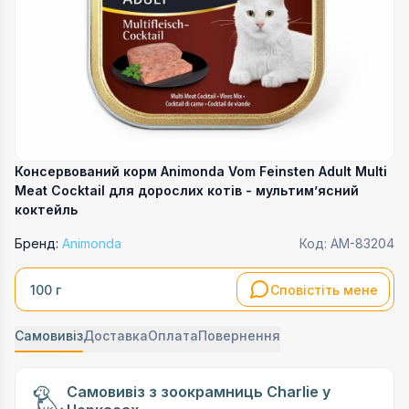
Консервований корм Animonda Vom Feinsten Adult Multi
Meat Cocktail для дорослих котів - мультимʼясний
коктейль
Бренд:
Animonda
Код:
AM-83204
Сповістіть мене
100 г
Самовивіз
Доставка
Оплата
Повернення
Самовивіз з зоокрамниць Charlie у