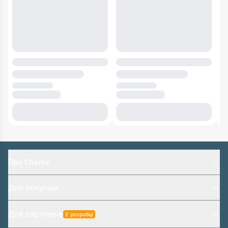
Про Charlie
Для покупців
Для партнерів
У розробці