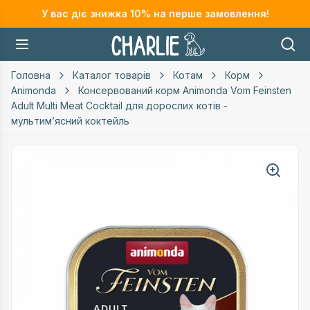
У вас діє знижка
10
% на перше замовлення!
Головна
Каталог товарів
Котам
Корм
Animonda
Консервований корм Animonda Vom Feinsten
Adult Multi Meat Cocktail для дорослих котів -
мультимʼясний коктейль