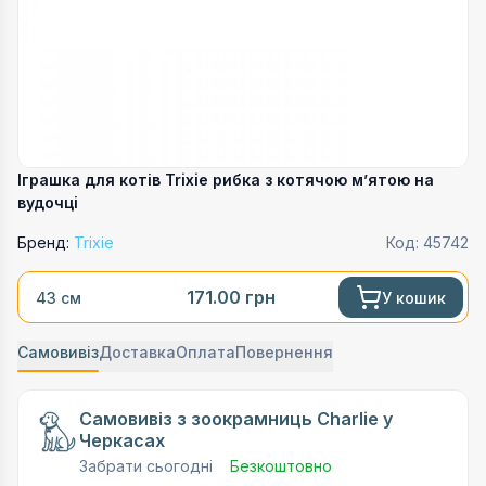
Іграшка для котів Trixie рибка з котячою мʼятою на
вудочці
Бренд:
Trixie
Код:
45742
171.00
грн
У кошик
43 см
Самовивіз
Доставка
Оплата
Повернення
Самовивіз з зоокрамниць Charlie у
Черкасах
Забрати сьогодні
Безкоштовно