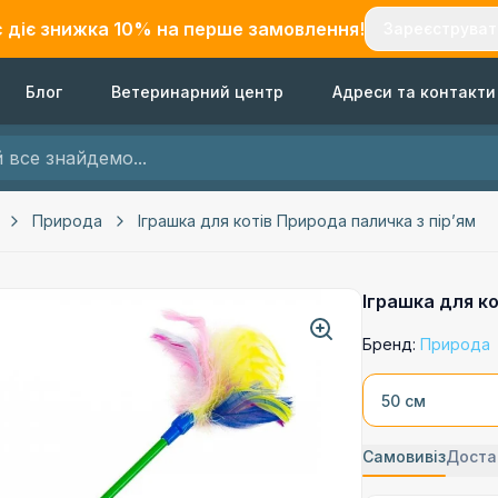
с діє знижка
10
% на перше замовлення!
Зареєструват
Блог
Ветеринарний центр
Адреси та контакти
Природа
Іграшка для котів Природа паличка з пірʼям
Іграшка для ко
Бренд:
Природа
50 см
Самовивіз
Доста