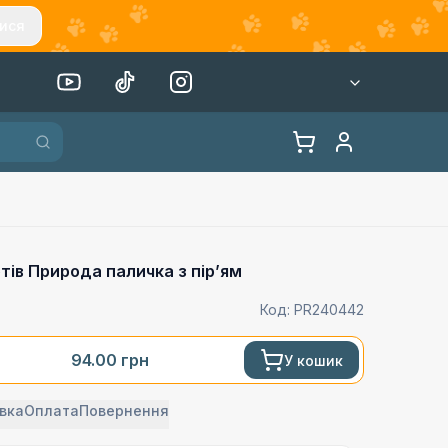
ися
тів Природа паличка з пірʼям
Код:
PR240442
94.00
грн
У кошик
вка
Оплата
Повернення