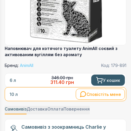
Наповнювач для котячого туалету AnimAll соєвий з
активованим вугіллям без аромату
Бренд:
AnimAll
Код:
179-891
346.00
грн
У кошик
6 л
311.40
грн
Сповістіть мене
10 л
Самовивіз
Доставка
Оплата
Повернення
Самовивіз з зоокрамниць Charlie у