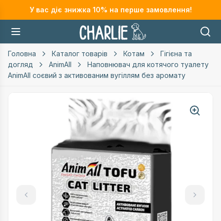
У вас діє знижка
10
% на перше замовлення!
Головна
Каталог товарів
Котам
Гігієна та
догляд
AnimAll
Наповнювач для котячого туалету
AnimAll соєвий з активованим вугіллям без аромату