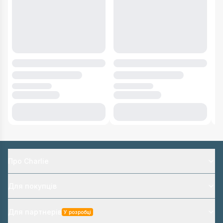
Про Charlie
Для покупців
Для партнерів
У розробці