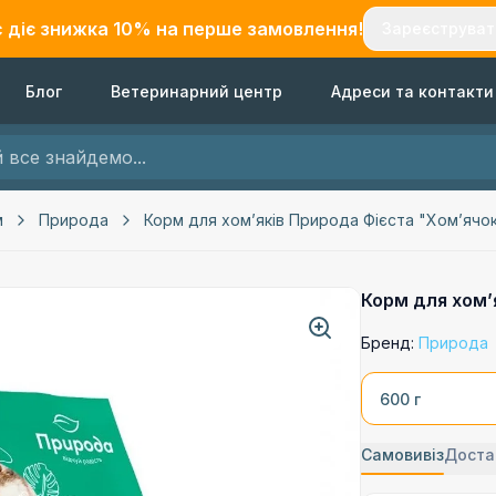
с діє знижка
10
% на перше замовлення!
Зареєструват
Блог
Ветеринарний центр
Адреси та контакти
м
Природа
Корм для хом’яків Природа Фієста "Хомʼячо
Корм для хом’
Бренд:
Природа
600 г
Самовивіз
Доста