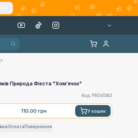
ися
к"
яків Природа Фієста "Хомʼячок"
Код:
PR241382
110.00
грн
У кошик
вка
Оплата
Повернення