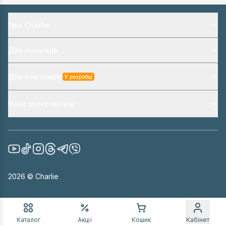
Про Charlie
Для покупців
Для партнерів
У розробці
Наші зоокрамниці
2026
© Charlie
Каталог
Акції
Кошик
Кабінет