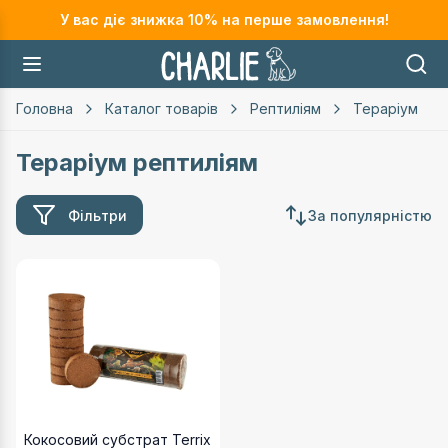
У вас діє знижка
10
% на перше замовлення!
Головна
Каталог товарів
Рептиліям
Тераріум
Тераріум рептиліям
Фільтри
За популярністю
Доступні варіанти для
Кокосовий субстрат Terrix для
Кокосовий субстрат Terrix для тераріумів - 10 х 9 л
Артикул:
74572
Ціна:
300.00 грн
Кокосовий субстрат Terrix