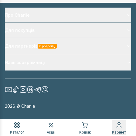
Про Charlie
Для покупців
Для партнерів
У розробці
Наші зоокрамниці
2026
© Charlie
Каталог
Акції
Кошик
Кабінет